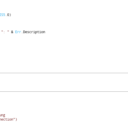
IS5
.
0
)
": "
&
Err
.
Description
ung
nection")