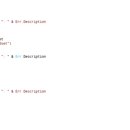
 ": " & Err.Description
et
dset"
)
": "
&
Err
.
Description
 ": " & Err.Description