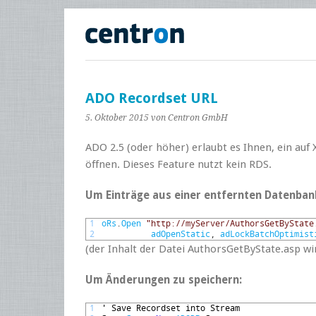
ADO Recordset URL
5. Oktober 2015
von Centron GmbH
ADO 2.5 (oder höher) erlaubt es Ihnen, ein au
öffnen. Dieses Feature nutzt kein RDS.
Um Einträge aus einer entfernten Datenban
1
oRs
.
Open
"http://myServer/AuthorsGetByState
2
adOpenStatic
,
adLockBatchOptimist
(der Inhalt der Datei AuthorsGetByState.asp wi
Um Änderungen zu speichern:
1
'
Save 
Recordset 
into 
Stream