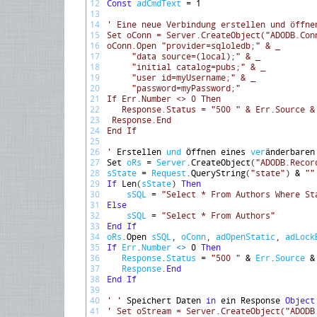
12
Const
adCmdText
=
1
13
14
' Eine neue Verbindung erstellen und öffne
15
Set oConn = Server.CreateObject("ADODB.Con
16
oConn.Open "provider=sqloledb;" & _
17
     "data source=(local);" & _
18
     "initial catalog=pubs;" & _
19
     "user id=myUsername;" & _
20
     "password=myPassword;"
21
If Err.Number <> 0 Then
22
   Response.Status = "500 " & Err.Source &
23
 Response.End
24
End If
25
26
'
Erstellen 
und
Ö
ffnen 
eines 
ver
ä
nderbaren
27
Set 
oRs
=
Server
.
CreateObject
(
"ADODB.Recor
28
sState
=
Request
.
QueryString
(
"state"
)
&
""
29
If
Len
(
sState
)
Then
30
sSQL
=
"Select * From Authors Where St
31
Else
32
sSQL
=
"Select * From Authors"
33
End
If
34
oRs
.
Open 
sSQL
,
oConn
,
adOpenStatic
,
adLock
35
If
Err
.
Number
<
>
0
Then
36
Response
.
Status
=
"500 "
&
Err
.
Source
&
37
Response
.
End
38
End
If
39
40
' '
Speichert 
Daten 
in
ein 
Response 
Object
41
' Set oStream = Server.CreateObject("ADODB