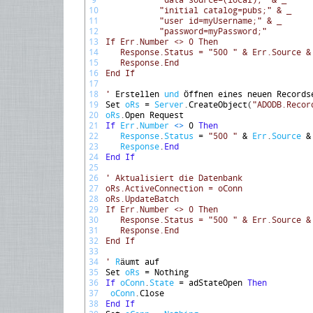
9
           "data source=(local);" & _
10
           "initial catalog=pubs;" & _
11
           "user id=myUsername;" & _
12
           "password=myPassword;"
13
If Err.Number <> 0 Then
14
   Response.Status = "500 " & Err.Source &
15
   Response.End
16
End If
17
18
'
Erstellen 
und
Ö
ffnen 
eines 
neuen 
Records
19
Set 
oRs
=
Server
.
CreateObject
(
"ADODB.Recor
20
oRs
.
Open 
Request
21
If
Err
.
Number
<
>
0
Then
22
Response
.
Status
=
"500 "
&
Err
.
Source
&
23
Response
.
End
24
End
If
25
26
' Aktualisiert die Datenbank
27
oRs.ActiveConnection = oConn
28
oRs.UpdateBatch
29
If Err.Number <> 0 Then
30
   Response.Status = "500 " & Err.Source &
31
   Response.End
32
End If
33
34
'
R
ä
umt 
auf
35
Set 
oRs
=
Nothing
36
If
oConn
.
State
=
adStateOpen 
Then
37
oConn
.
Close
38
End
If