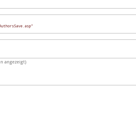
AuthorsSave.asp"
en angezeigt)