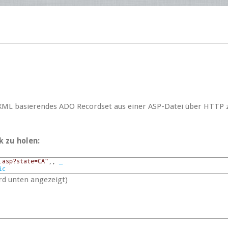
f XML basierendes ADO Recordset aus einer ASP-Datei über HTTP 
k zu holen:
.asp?state=CA"
,
,
_
ic
rd unten angezeigt)