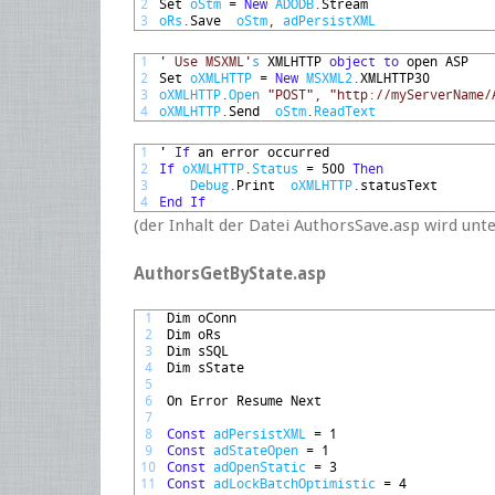
2
Set 
oStm
=
New
ADODB
.
Stream
3
oRs
.
Save  
oStm
,
adPersistXML
1
' Use MSXML'
s
XMLHTTP 
object
to
open 
ASP 
2
Set 
oXMLHTTP
=
New
MSXML2
.
XMLHTTP30
3
oXMLHTTP
.
Open
"POST"
,
"http://myServerName/
4
oXMLHTTP
.
Send  
oStm
.
ReadText
1
'
If
an 
error 
occurred
2
If
oXMLHTTP
.
Status
=
500
Then
3
Debug
.
Print  
oXMLHTTP
.
statusText
4
End
If
(der Inhalt der Datei AuthorsSave.asp wird unt
AuthorsGetByState.asp
1
Dim 
oConn
2
Dim 
oRs
3
Dim 
sSQL
4
Dim 
sState
5
6
On 
Error 
Resume 
Next
7
8
Const
adPersistXML
=
1
9
Const
adStateOpen
=
1
10
Const
adOpenStatic
=
3
11
Const
adLockBatchOptimistic
=
4