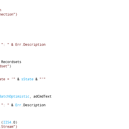
n
nection")
 ": " & Err.Description
 
Recordsets
dset"
)
ate = '"
&
sState
&
"'"
BatchOptimistic
,
adCmdText
": "
&
Err
.
Description
(
IIS4
.
0
)
.Stream")