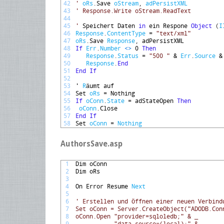
42
'
oRs
.
Save 
oStream
,
adPersistXML
43
' Response.Write oStream.ReadText
44
45
'
Speichert 
Daten 
in
ein 
Respone 
Object
(
I
46
Response
.
ContentType
=
"text/xml"
47
oRs
.
Save 
Response
,
adPersistXML
48
If
Err
.
Number
<
>
0
Then
49
Response
.
Status
=
"500 "
&
Err
.
Source
&
50
Response
.
End
51
End
If
52
53
'
R
ä
umt 
auf
54
Set 
oRs
=
Nothing
55
If
oConn
.
State
=
adStateOpen 
Then
56
oConn
.
Close
57
End
If
58
Set 
oConn
=
Nothing
AuthorsSave.asp
1
Dim 
oConn
2
Dim 
oRs
3
4
On 
Error 
Resume 
Next
5
6
' Erstellen und Öffnen einer neuen Verbind
7
Set oConn = Server.CreateObject("ADODB.Con
8
oConn.Open "provider=sqloledb;" & _