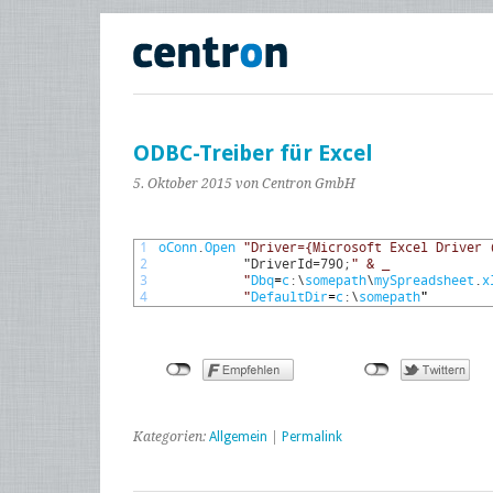
ODBC-Treiber für Excel
5. Oktober 2015
von Centron GmbH
1
oConn
.
Open
"Driver={Microsoft Excel Driver 
2
           "DriverId=790;
" & _
3
           "
Dbq
=
c
:
\
somepath
\
mySpreadsheet
.
x
4
           "
DefaultDir
=
c
:
\
somepath
"
Kategorien:
Allgemein
|
Permalink