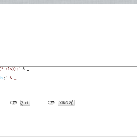
(*.xls)};"
& _
ls
;
" & _