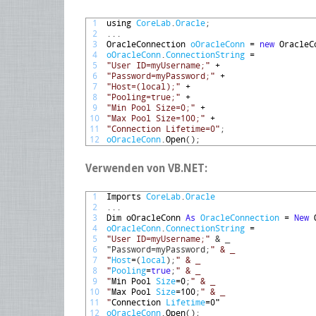
1
using 
CoreLab
.
Oracle
;
2
.
.
.
3
OracleConnection 
oOracleConn
=
new
OracleC
4
oOracleConn
.
ConnectionString
=
5
"User ID=myUsername;"
+
6
"Password=myPassword;"
+
7
"Host=(local);"
+
8
"Pooling=true;"
+
9
"Min Pool Size=0;"
+
10
"Max Pool Size=100;"
+
11
"Connection Lifetime=0"
;
12
oOracleConn
.
Open
(
)
;
Verwenden von VB.NET:
1
Imports 
CoreLab
.
Oracle
2
.
.
.
3
Dim 
oOracleConn 
As
OracleConnection
=
New
4
oOracleConn
.
ConnectionString
=
5
"User ID=myUsername;"
& _ 
6
"Password=myPassword;
" & _ 
7
"
Host
=
(
local
)
;
" & _ 
8
"
Pooling
=
true
;
" & _ 
9
"
Min 
Pool 
Size
=
0
;
" & _ 
10
"
Max 
Pool 
Size
=
100
;
" & _ 
11
"
Connection 
Lifetime
=
0
"
12
oOracleConn
.
Open
(
)
;