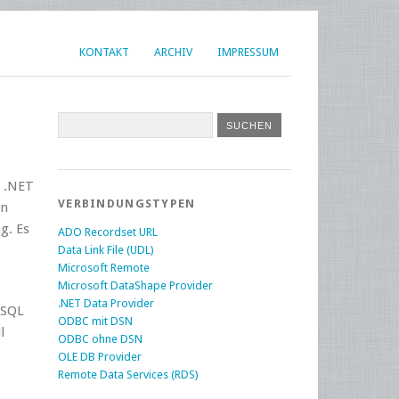
KONTAKT
ARCHIV
IMPRESSUM
s .NET
VERBINDUNGSTYPEN
in
g. Es
ADO Recordset URL
Data Link File (UDL)
Microsoft Remote
Microsoft DataShape Provider
.NET Data Provider
 SQL
ODBC mit DSN
l
ODBC ohne DSN
OLE DB Provider
Remote Data Services (RDS)